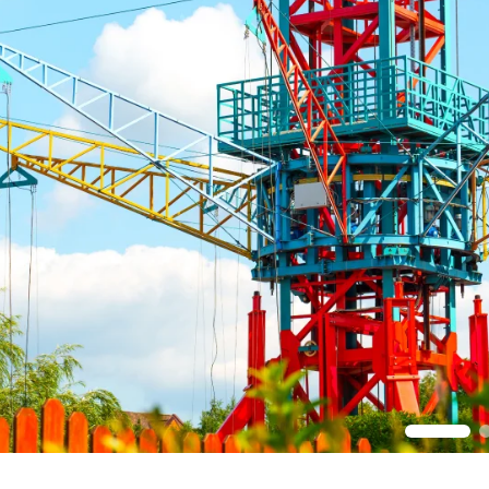
Если ребёнок остаётся на территории компл
периодически приходить и проверять состоя
Изучить рейтинги игр на детских игровых ав
и оценить её соответствие возрасту ребёнка
Задать ограничение времени для использова
разумное количество времени, которое ребё
с учётом его возраста и общего расписания.