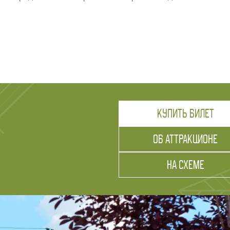
ереди на конкретный аттракцион ребёнок должен
вать конфликт.
 сопровождении детей к детским игровым
дения и безопасности на аттракционах.
КУПИТЬ БИЛЕТ
, проверить лично, как пристёгнут ребёнок,
ОБ АТТРАКЦИОНЕ
 аттракционе, например, на телефонные разговоры,
НА СХЕМЕ
гровой зоне, родители должны находиться рядом,
одимости.