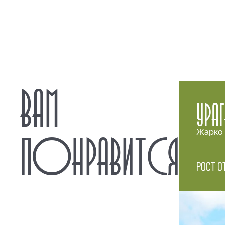
ВАМ
УРА
Жарко 
ПОНРАВИТСЯ
Рост о