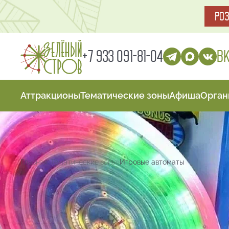
РО
В
+7 933 091-81-04
Аттракционы
Тематические зоны
Афиша
Орган
Главная
Тематические зоны
Игровые автоматы