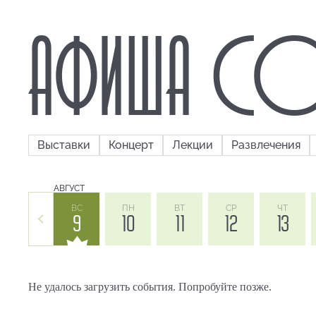
АФИША СО
Выставки
Концерт
Лекции
Развлечения
АВГУСТ
ВС
ПН
ВТ
СР
ЧТ
9
10
11
12
13
Не удалось загрузить события. Попробуйте позже.