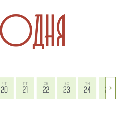
ГОДНЯ
ЧТ
ПТ
СБ
ВС
ПН
ВТ
20
21
22
23
24
25