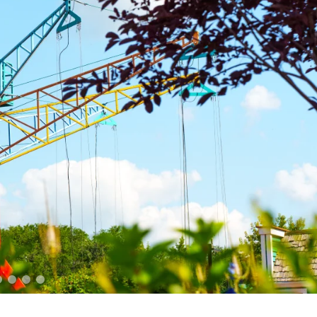
екса более чем на час, родители должны
ние и поведение ребёнка.
томатах — это поможет понять содержание игры
.
ния детьми игровых автоматов — определить
нок может посвятить виртуальным развлечениям,