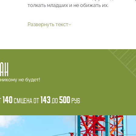
толкать младших и не обижать их.
При возникновении спорных ситуаций или оч
находить компромиссное решение и не созда
Развернуть текст
Для родителей
Некоторые рекомендации для родителей при
автоматам:
Заранее рассказать ребёнку о правилах пове
ГАН
Проследить за выполнением правил. Например
освободить его руки от лишних предметов.
никому не будет!
Не отвлекаться, когда ребёнок находится на
140
143
500
т
см
Цена от
и следить за его действиями.
до
руб
Если ребёнок чувствует себя неуверенно в и
чтобы помочь или подсказать в случае необх