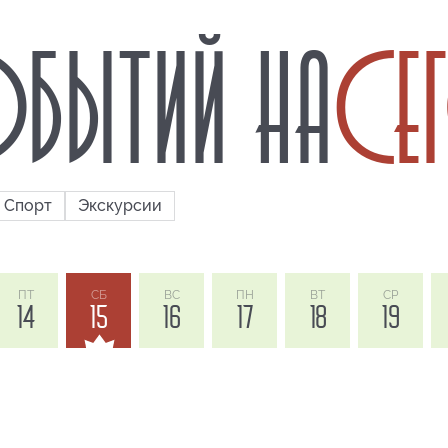
БЫТИЙ НА
СЕ
Спорт
Экскурсии
ПТ
СБ
ВС
ПН
ВТ
СР
14
15
16
17
18
19