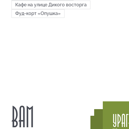
Кафе на улице Дикого восторга
Фуд-корт «Опушка»
ВАМ
УРА
ЛЕТУЧ