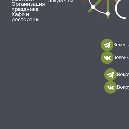
Документы
Организация
праздника
Кафе и
рестораны
Зелены
Зелены
Вокр
Вокр