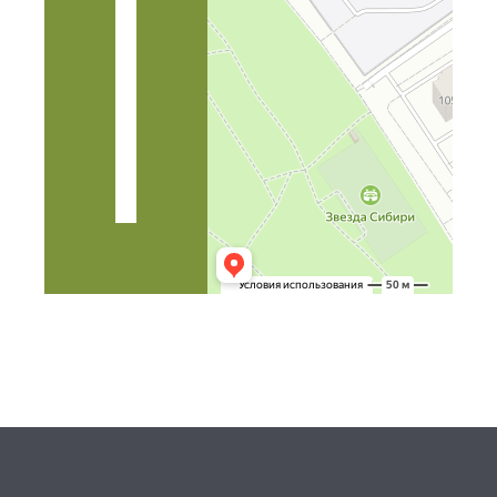
На
такси
На
общественном
транспорте