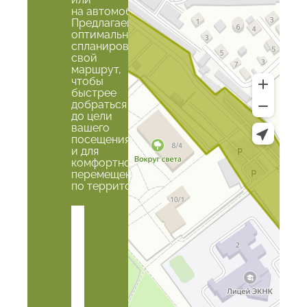
на автомобиле.
Предлагаем
оптимально
спланировать
свой
маршрут,
чтобы
быстрее
добраться
до цели
вашего
посещения
и для
комфортного
перемещения
по территории.
На
автомобиле
(Парковка
на 1500
машино-
мест)