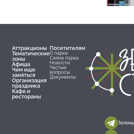
заболева
заболев
опорно —
аппарата
заболев
и позвон
Аттракционы
Посетителям
эпилепси
Тематические
О парке
умствен
Схема парка
зоны
Новости
заболева
Афиша
Частые
Чем еще
со слаб
вопросы
заняться
Документы
вестибу
Организация
аппарат
праздника
Кафе и
женщины.
рестораны
чье физи
состояни
безопасн
аттракци
Зелены
болеющ