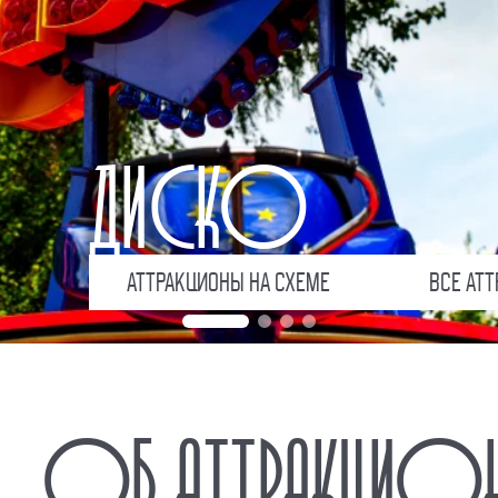
ДИСКО
АТТРАКЦИОНЫ НА СХЕМЕ
ВСЕ АТ
ОБ АТТРАКЦИОН