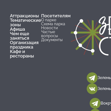
Аттракционы
Посетителям
Тематические
О парке
Схема парка
зоны
Новости
Афиша
Частые
Чем еще
вопросы
заняться
Документы
Организация
праздника
Кафе и
рестораны
Зелены
Зелены
Вокр