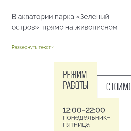
В акватории парка «Зеленый
остров», прямо на живописном
затоне Иртыша, работает
пункт
проката катамаранов и
Развернуть текст
вёсельных лодок.
Режим
Это отличная возможность
работы
Стоим
сменить сухопутные прогулки
на водное приключение,
12:00–22:00
насладиться свежим бризом и
понедельник–
увидеть зелёные берега парка
пятница