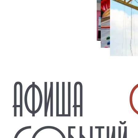
АФИША