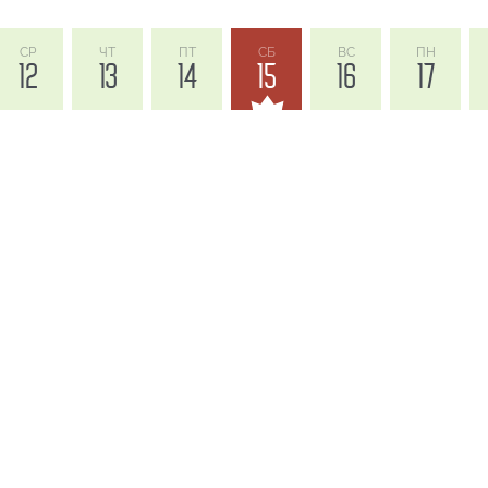
СР
ЧТ
ПТ
СБ
ВС
ПН
12
13
14
15
16
17