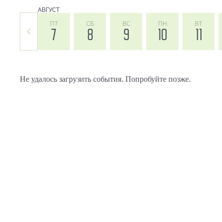
АВГУСТ
ПТ
СБ
ВС
ПН
ВТ
7
8
9
10
11
Не удалось загрузить события. Попробуйте позже.