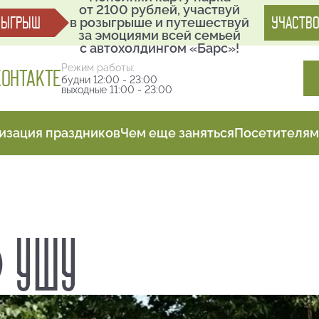
от 2100 рублей, участвуй
ЗЫГРЫШ
УЧАСТВО
в розыгрыше и путешествуй
за эмоциями всей семьей
с автохолдингом «Барс»!
Режим работы:
КОНТАКТЕ
будни 12:00 - 23:00
выходные 11:00 - 23:00
изация праздников
Чем еще заняться
Посетителям
 УШУ