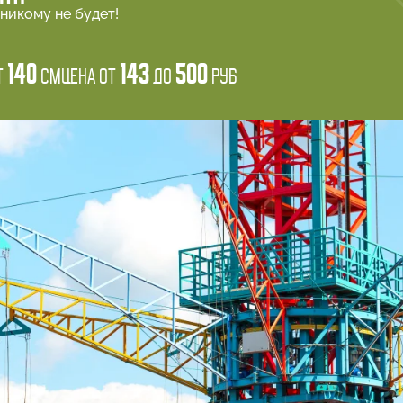
никому не будет!
140
143
500
т
см
Цена от
до
руб