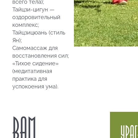
всего тела);
Тайцзи-цигун —
оздоровительный
комплекс;
Тайцзицюань (стиль
Ян);
Самомассаж для
восстановления сил;
«Тихое сидение»
(медитативная
практика для
успокоения ума).
ВАМ
УРА