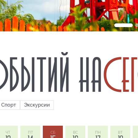
БЫТИЙ НА
СЕ
Спорт
Экскурсии
ЧТ
ПТ
СБ
ВС
ПН
ВТ