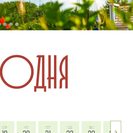
ГОДНЯ
СР
ЧТ
ПТ
СБ
ВС
ПН