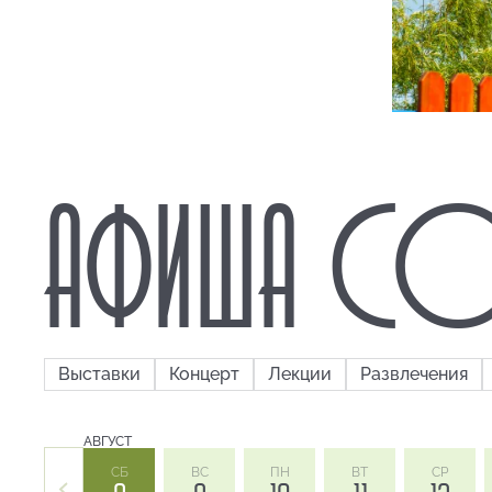
АФИША СО
Выставки
Концерт
Лекции
Развлечения
АВГУСТ
СБ
ВС
ПН
ВТ
СР