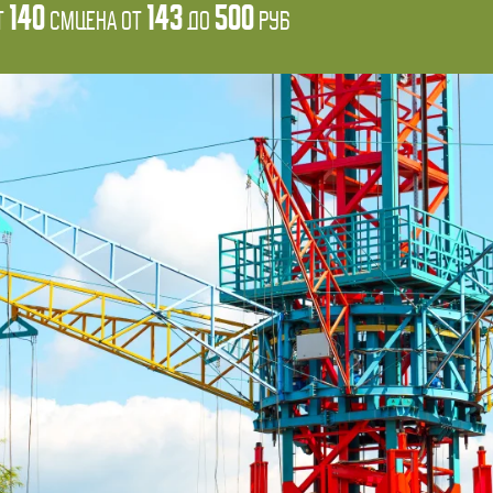
140
143
500
т
см
Цена от
до
руб