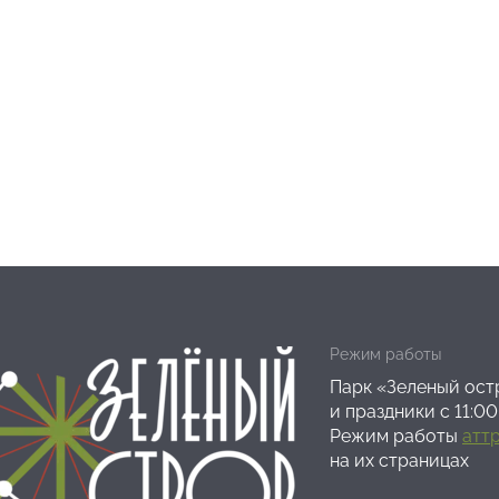
Режим работы
Парк «Зеленый остр
и праздники с 11:00
Режим работы
атт
на их страницах