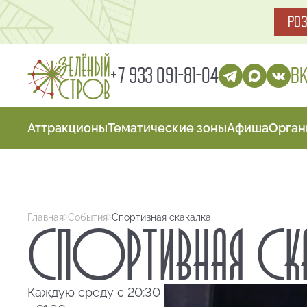
РО
В
+7 933 091-81-04
Аттракционы
Тематические зоны
Афиша
Орган
Главная
События
Спортивная скакалка
СПОРТИВНАЯ СКА
Каждую среду с 20:30