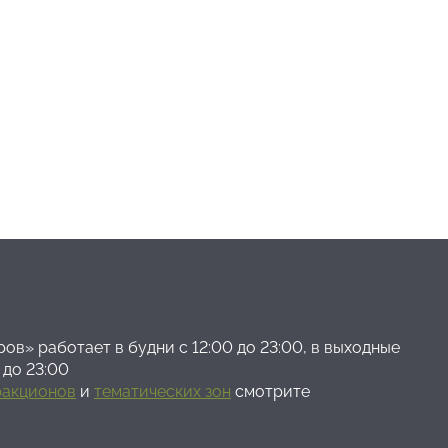
ов» работает в будни с 12:00 до 23:00, в выходные
 до 23:00
ракционов
и
тематических зон
смотрите