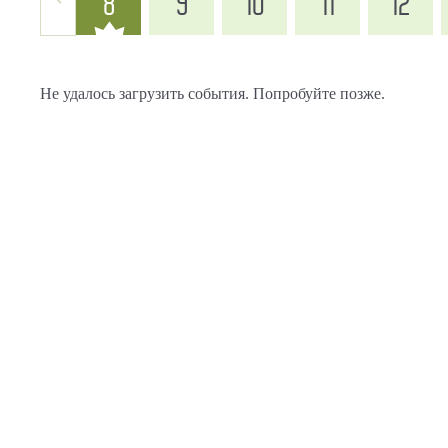
8
9
10
11
12
Не удалось загрузить события. Попробуйте позже.