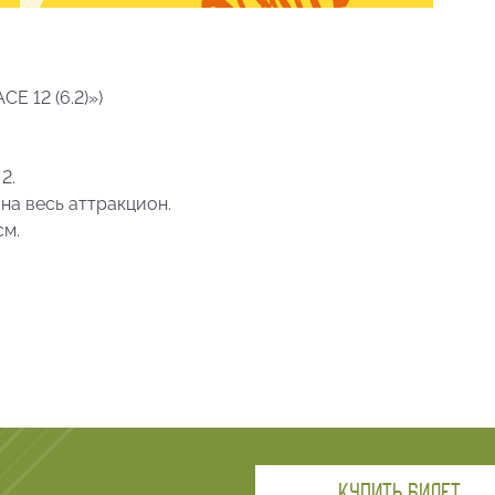
E 12 (6.2)»)
2.
 на весь аттракцион.
см.
ительно превышающим их собственный вес, в связи
о — сосудистыми заболеваниями, заболеваниями
ми спины и позвоночника, эпилепсией, умственными
ременные женщины. Также лица, чье физическое
 лицам, болеющим инфекционными, вирусными или
анами и/или иными нарушениями здоровья, которые
о других посетителей. Лица в состоянии
КУПИТЬ БИЛЕТ