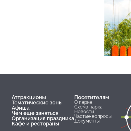
контроли
При поса
Посетите
устройст
Посетите
аттракци
Посещени
(использ
Несоверш
лиц их з
Родители
В случае
в следу
Ответств
Аттракционы
Посетителям
Последни
Тематические зоны
О парке
Схема парка
Афиша
Новости
Чем еще заняться
Частые вопросы
Организация праздника
Документы
Кафе и рестораны