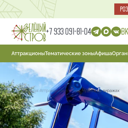
РО
В
+7 933 091-81-04
Аттракционы
Тематические зоны
Афиша
Орган
Главная
Аттракционы в парке
Чудеса на виражах