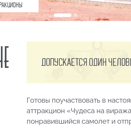
ТРАКЦИОНЫ
Е
Допускается один челове
Готовы поучаствовать в насто
аттракцион «Чудеса на виража
понравившийся самолет и отпр