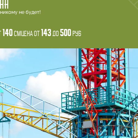
ГАН
безопасности на Аттракционе ЗАПРЕЩЕНО:
никому не будет!
ся со свисающими шарфами, длинными распущенными вол
ках с диоптриями, а также в открытой обуви;
, принимать пищу, алкогольные и иные напитки, проходи
140
143
500
т
см
Цена от
до
руб
длинные и объемные предметы, а также иные предметы, ко
портфели, зонты, фотоаппараты и т.д.);
фото и видео съемку, пользоваться телефоном;
телям запрещено находиться на территории аттракциона
ть на территорию аттракциона, когда аттракцион не фу
 или при отсутствии обслуживающего персонала (операт
ь в заблуждение обслуживающий персонал, безоснователь
бя вести, мешать другим посетителям;
бежание несчастного случая посетителям КАТЕГОРИЧЕСК
ого модуля руки и ноги, размахивать руками и ногами во
чных мест; открывать устройство фиксации и покидать п
агоприятных погодных условиях работа аттракциона мож
о входить на аттракцион вне очереди и занимать место в
а посетителей аттракциона начинается при полной оста