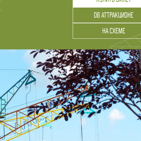
ОБ АТТРАКЦИОНЕ
осами, в головных уборах, солнцезащитных очках
НА СХЕМЕ
ть на аттракцион с животными; проносить с собой
торые могут выпасть во время катания (сумки,
 во время проката;
нкционирует по техническим причинам и погодным
ора аттракциона);
но призывая их на помощь, бегать, толкаться,
И ЗАПРЕЩАЕТСЯ выставлять за габариты
 время проката, вставать во время проката
осадочные места до полной остановки аттракциона.
ет быть приостановлена.
 очереди для других посетителей. Посадка
новки аттракциона на платформе и осуществляется,