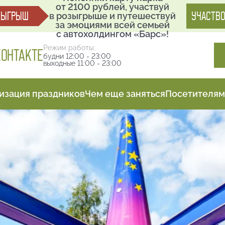
от 2100 рублей, участвуй
ЗЫГРЫШ
УЧАСТВО
в розыгрыше и путешествуй
за эмоциями всей семьей
с автохолдингом «Барс»!
Режим работы:
КОНТАКТЕ
будни 12:00 - 23:00
выходные 11:00 - 23:00
изация праздников
Чем еще заняться
Посетителям