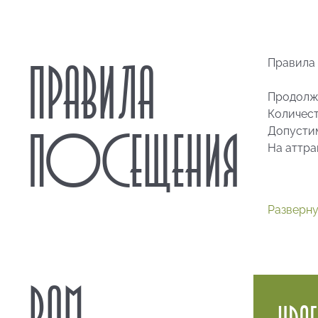
ПРАВИЛА
Правила 
Продолжи
Количест
ПОСЕЩЕНИЯ
Допустим
На аттра
На данно
с чем на
Разверну
опорно —
заболева
состояни
другими 
ВАМ
могут вы
алкоголь