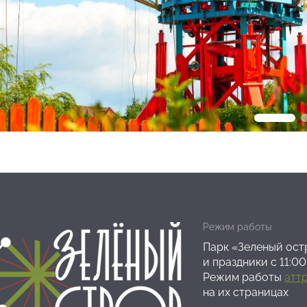
руется оператором аттракциона.
дке и высадке в посадочный модуль, будьте внимательны,
ли должны кататься на аттракционе только в посадочном
вом фиксации и держаться за поручни для этого предназ
ли обязаны соблюдать все правила аттракциона и неуко
она.
е настоящего аттракциона является делом добровольным
ованием) аттракциона Посетитель берет на себя.
еннолетние гости могут посещать аттракцион только п
аменяющих.
 или лица их заменяющие ОБЯЗАНЫ разъяснить настоящи
 нарушения вышеуказанных правил и правил посещения п
ющем посещении Гостю.
енность за поведение детей на аттракционе и на его те
Режим работы
й прокат аттракциона осуществляется за 15 минут до зак
Парк «Зеленый остр
и праздники с 11:00
Режим работы
атт
на их страницах