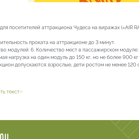
для посетителей аттракциона Чудеса на виражах («AIR RAC
тельность проката на аттракционе до 3 минут.
во модулей: 6. Количество мест в пассажирском модуле: 
ая нагрузка на один модуль до 150 кг, но не более 900 кг
кцион допускаются: взрослые, дети ростом не менее 120 
м аттракционе пассажиры подвергаются нагрузкам, знач
 аттракцион не допускаются: лица, страдающие сердечн
ть текст
 двигательного аппарата, боязнью высоты, заболевания
ниями, а также со слабым вестибулярным аппаратом, бе
е не позволяет безопасно пользоваться аттракционом,
заразными заболеваниями, а также лица с открытыми р
звать угрозу для здоровья и/или жизни самого лица, либ
ного и/или наркотического опьянения.