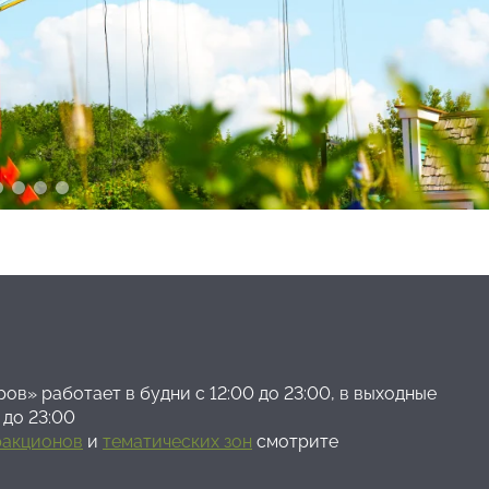
 смотрите под ноги.
 месте, в положении сидя, пристегнутые
наченные.
снительно выполнять требования оператора
 и все риски, связанные с посещением
ри разрешении и сопровождении родителей или
е правила детям.
арка, Администрация парка может отказать
рритории несут родители или лица их заменяющие.
рытия парка.
ов» работает в будни с 12:00 до 23:00, в выходные
 до 23:00
ракционов
и
тематических зон
смотрите