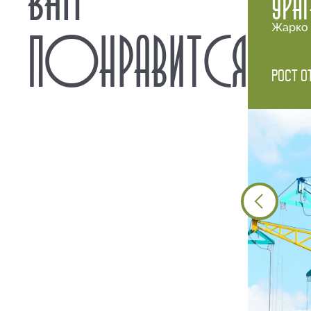
УРА
В целях 
Жарко 
ПОНРАВИТСЯ
— катать
или в оч
— курить
Рост о
острые, 
рюкзаки, 
— вести 
— посети
— заходи
условиям
— вводит
грубо се
— во из
посадочн
с посадо
При небл
Запрещен
и высадк