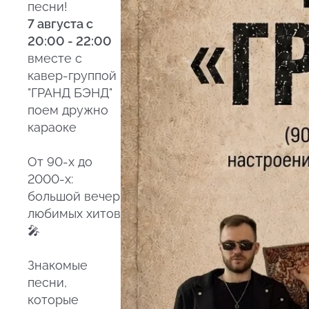
песни!
7 августа с
20:00 - 22:00
вместе с
кавер-группой
"ГРАНД БЭНД"
поем дружно
караоке
От 90-х до
2000-х:
большой вечер
любимых хитов
🎤
Знакомые
песни,
которые