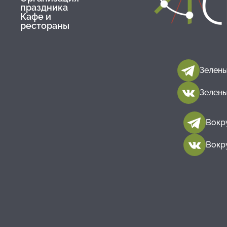
праздника
Кафе и
рестораны
Зелены
Зелены
Вокр
Вокр