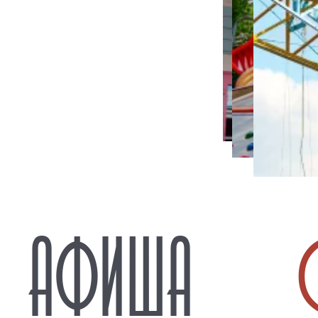
АФИША