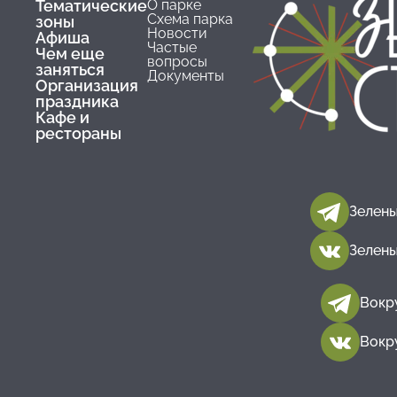
Тематические
О парке
умствен
Схема парка
зоны
Новости
заболева
Афиша
Частые
Чем еще
а также 
вопросы
заняться
Документы
вестибу
Организация
аппарато
праздника
Кафе и
беремен
рестораны
женщины
лица, чье
физичес
состоян
Зелены
не позво
безопас
Зелены
пользова
аттракци
Вокр
лицам, 
инфекци
Вокр
вирусны
другими
заболева