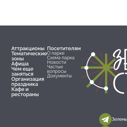
Аттракционы
Посетителям
Тематические
О парке
Схема парка
зоны
Новости
Афиша
Частые
Чем еще
вопросы
заняться
Документы
Организация
праздника
Кафе и
рестораны
Зелены