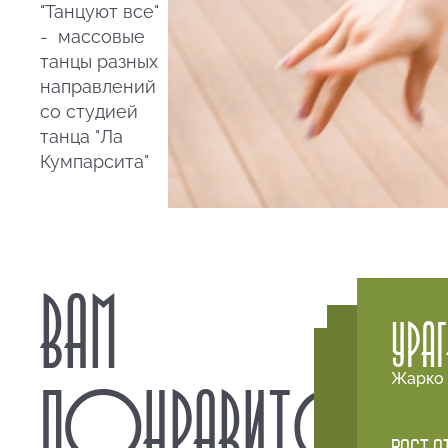
"Танцуют все"
- массовые
танцы разных
направлений
со студией
танца "Ла
Кумпарсита"
ВАМ
УРА
ДЕТСК
АРКАДНЫЕ
Жарко 
ПОНРАВИТСЯ
БУСТЕР
Не в синем м
Пройди испытан
Именно «Бустер»
многие говорят,