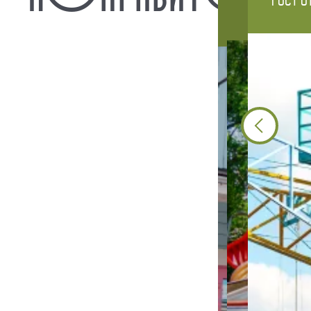
Рост о
99
отваживаются оп
Рост от
80
Рост от
см
130
Рост от
см