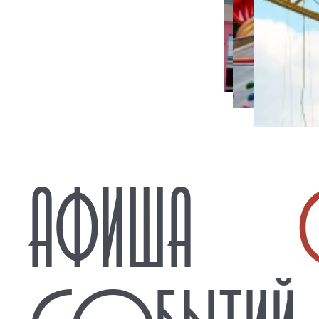
АФИША