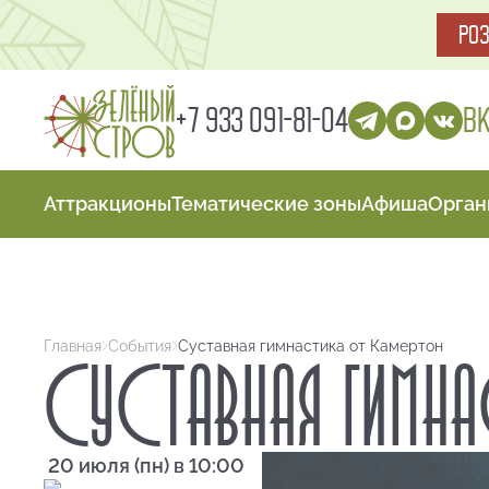
РО
В
+7 933 091-81-04
Аттракционы
Тематические зоны
Афиша
Орган
Главная
События
Суставная гимнастика от Камертон
СУСТАВНАЯ ГИМН
20 июля (пн) в 10:00