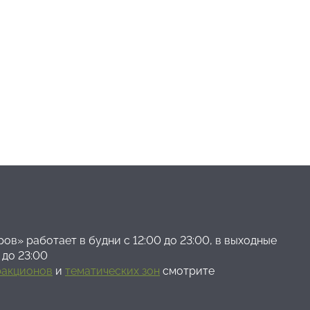
ов» работает в будни с 12:00 до 23:00, в выходные
 до 23:00
ракционов
и
тематических зон
смотрите