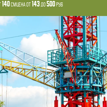
140
143
500
т
см
Цена от
до
руб