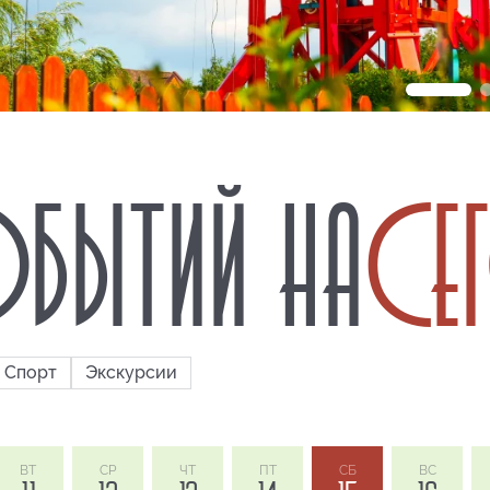
БЫТИЙ НА
СЕ
Спорт
Экскурсии
ВТ
СР
ЧТ
ПТ
СБ
ВС