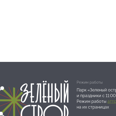
Режим работы
Парк «Зеленый остр
и праздники с 11:00
Режим работы
атт
на их страницах