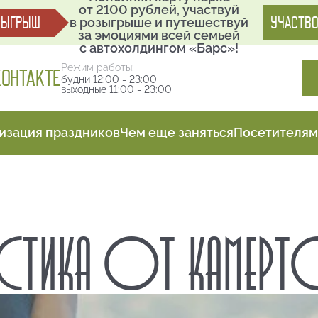
от 2100 рублей, участвуй
ЗЫГРЫШ
УЧАСТВО
в розыгрыше и путешествуй
за эмоциями всей семьей
с автохолдингом «Барс»!
Режим работы:
КОНТАКТЕ
будни 12:00 - 23:00
выходные 11:00 - 23:00
изация праздников
Чем еще заняться
Посетителям
АСТИКА ОТ КАМЕР