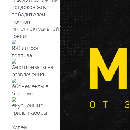
подарков ждут
победителей
ночной
интеллектуальной
гонки:
180 литров
топлива
Сертификаты на
развлечения
Абонементы в
бассейн
Вкуснейшие
гриль-наборы
Успей