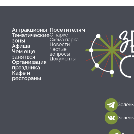
Аттракционы
Посетителям
Тематические
О парке
Схема парка
зоны
Новости
Афиша
Частые
Чем еще
вопросы
заняться
Документы
Организация
праздника
Кафе и
рестораны
Зелены
Зелены