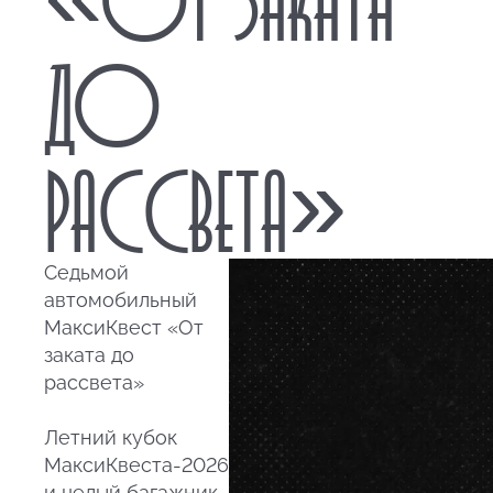
ДО
РАССВЕТА»
Седьмой
автомобильный
МаксиКвест «От
заката до
рассвета»
Летний кубок
МаксиКвеста-2026
и целый багажник