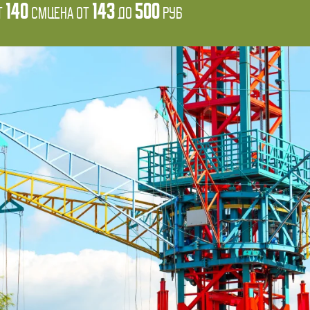
140
143
500
т
см
Цена от
до
руб