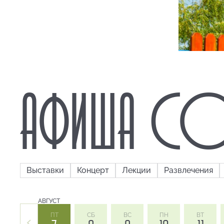
АФИША СО
Выставки
Концерт
Лекции
Развлечения
АВГУСТ
ПТ
СБ
ВС
ПН
ВТ