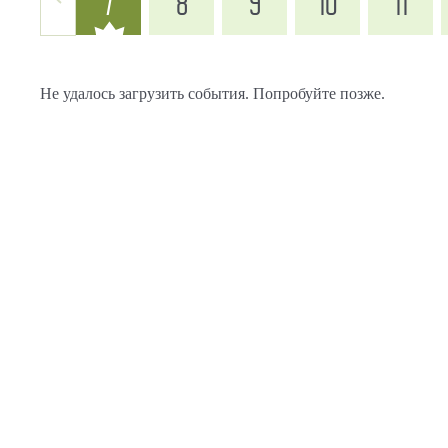
7
8
9
10
11
Не удалось загрузить события. Попробуйте позже.