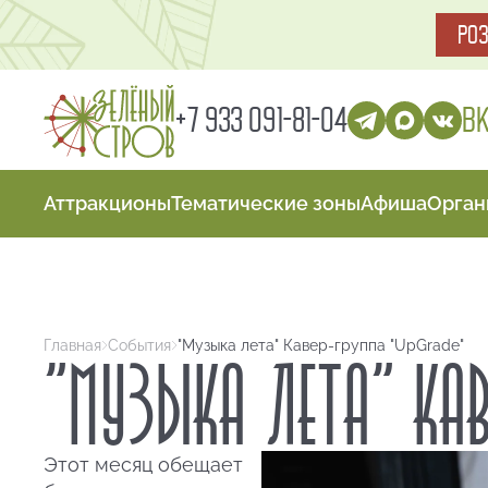
РО
В
+7 933 091-81-04
Аттракционы
Тематические зоны
Афиша
Орган
Главная
События
"Музыка лета" Кавер-группа "UpGrade"
"МУЗЫКА ЛЕТА" КАВ
Этот месяц обещает