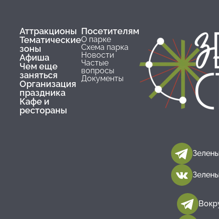
Аттракционы
Посетителям
Тематические
О парке
Схема парка
зоны
Новости
Афиша
Частые
Чем еще
вопросы
заняться
Документы
Организация
праздника
Кафе и
рестораны
Зелены
Зелены
Вокр