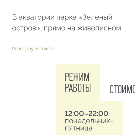
В акватории парка «Зеленый
остров», прямо на живописном
затоне Иртыша, работает
пункт
проката катамаранов и
Развернуть текст
вёсельных лодок.
Режим
Это отличная возможность
работы
Стоим
сменить сухопутные прогулки
на водное приключение,
12:00–22:00
насладиться свежим бризом и
понедельник–
увидеть зелёные берега парка
пятница