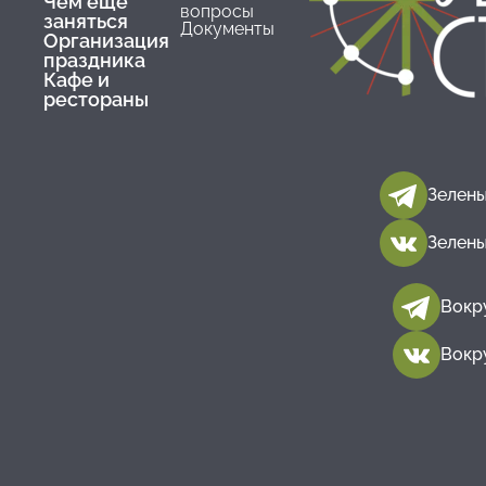
Чем еще
вопросы
заняться
Документы
Организация
праздника
Кафе и
рестораны
Зелены
Зелены
Вокр
Вокр