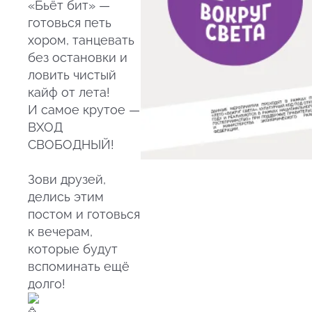
«Бьёт бит» —
готовься петь
хором, танцевать
без остановки и
ловить чистый
кайф от лета!
И самое крутое —
ВХОД
СВОБОДНЫЙ!
Зови друзей,
делись этим
постом и готовься
к вечерам,
которые будут
вспоминать ещё
долго!