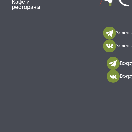
Кафе и
рестораны
Зелены
Зелены
Вокр
Вокр