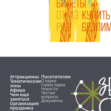
БИЛЕТЫ
ОТ 143
КУПИТЬ
РУБ
БЕЗЛИ
Аттракционы
Посетителям
Тематические
О парке
Схема парка
зоны
Новости
Афиша
Частые
Чем еще
вопросы
заняться
Документы
Организация
праздника