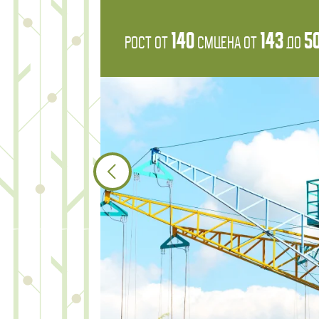
140
143
5
Рост от
см
Цена от
до