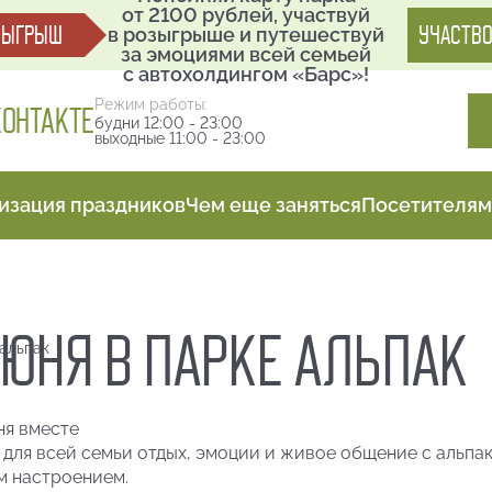
от 2100 рублей, участвуй
ЗЫГРЫШ
УЧАСТВО
в розыгрыше и путешествуй
за эмоциями всей семьей
с автохолдингом «Барс»!
Режим работы:
КОНТАКТЕ
будни 12:00 - 23:00
выходные 11:00 - 23:00
изация праздников
Чем еще заняться
Посетителям
ИЮНЯ В ПАРКЕ АЛЬПАК
 альпак
ня вместе
, для всей семьи отдых, эмоции и живое общение с альпа
м настроением.