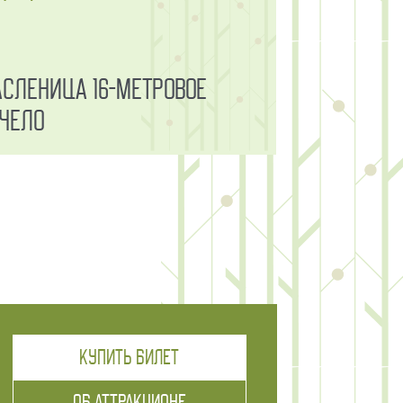
сленица 16-метровое
чело
АТТРАК
КУПИТЬ БИЛЕТ
ОБ АТТРАКЦИОНЕ