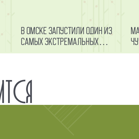
В Омске запустили один из
Ма
самых экстремальных
чу
аттракционов
ИТСЯ