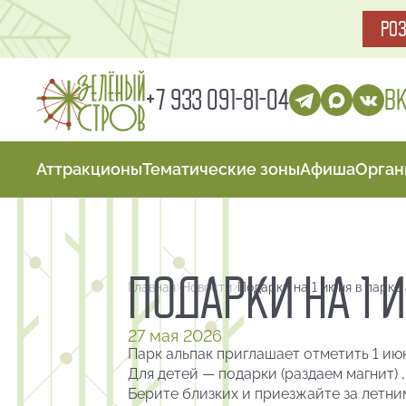
РО
В
+7 933 091-81-04
Аттракционы
Тематические зоны
Афиша
Орган
ПОДАРКИ НА 1 
Главная
Новости
Подарки на 1 июня в парке
27 мая 2026
Парк альпак приглашает отметить 1 ию
Для детей — подарки (раздаем магнит) 
Берите близких и приезжайте за летни